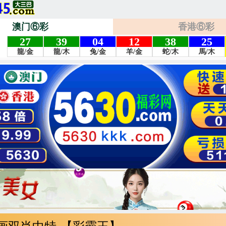
澳门⑥彩
香港⑥彩