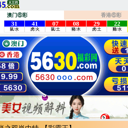
澳门⑥彩
香港⑥彩