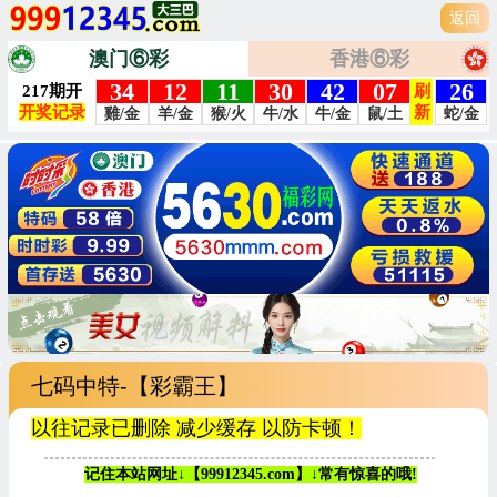
返回
澳门⑥彩
香港⑥彩