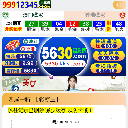
返回
澳门⑥彩
香港⑥彩