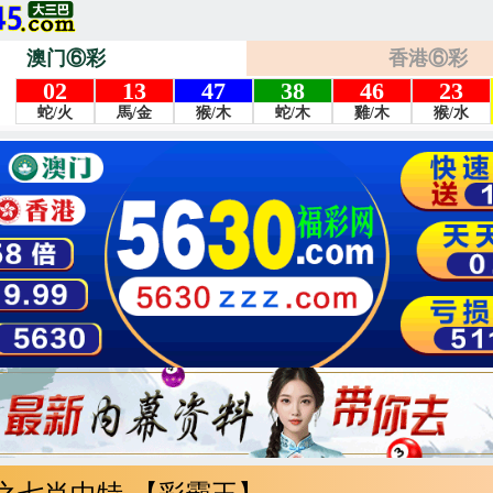
澳门⑥彩
香港⑥彩