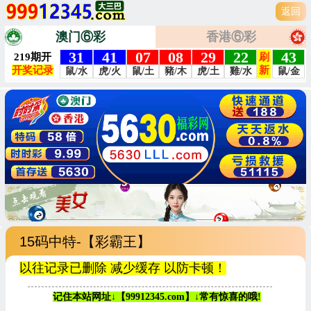
返回
澳门⑥彩
香港⑥彩