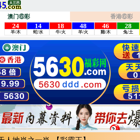
澳门⑥彩
香港⑥彩