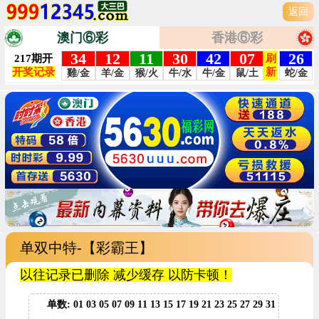
返回
澳门⑥彩
香港⑥彩