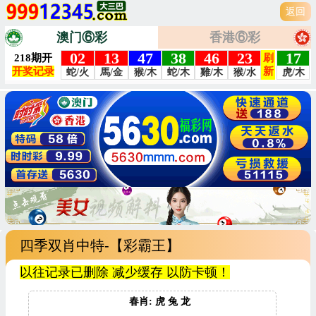
返回
澳门⑥彩
香港⑥彩