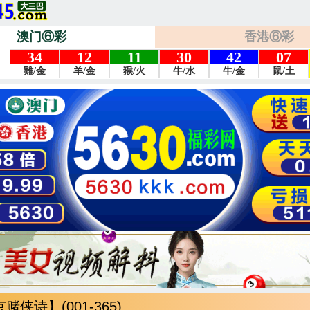
澳门⑥彩
香港⑥彩
侠诗】(001-365)