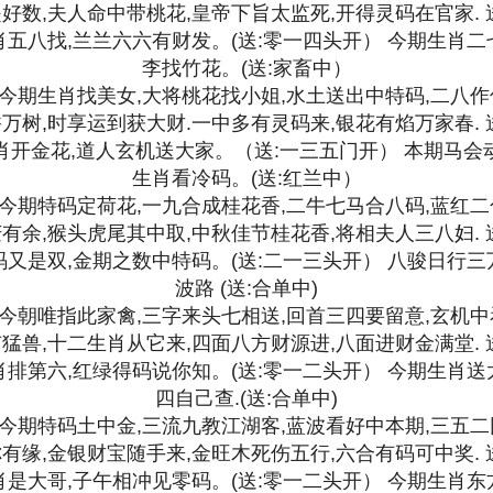
好数,夫人命中带桃花,皇帝下旨太监死,开得灵码在官家. 
肖五八找,兰兰六六有财发。(送:零一四头开） 今期生肖二
李找竹花。(送:家畜中）
：今期生肖找美女,大将桃花找小姐,水土送出中特码,二八
万树,时享运到获大财.一中多有灵码来,银花有焰万家春. 
肖开金花,道人玄机送大家。（送:一三五门开） 本期马会
生肖看冷码。(送:红兰中）
：今期特码定荷花,一九合成桂花香,二牛七马合八码,蓝红
有余,猴头虎尾其中取,中秋佳节桂花香,将相夫人三八妇. 
码又是双,金期之数中特码。(送:二一三头开） 八骏日行三
波路 (送:合单中)
：今朝唯指此家禽,三字来头七相送,回首三四要留意,玄机
猛兽,十二生肖从它来,四面八方财源进,八面进财金满堂. 
肖排第六,红绿得码说你知。(送:零一二头开） 今期生肖送
四自己查.(送:合单中)
：今期特码土中金,三流九教江湖客,蓝波看好中本期,三五
有缘,金银财宝随手来,金旺木死伤五行,六合有码可中奖. 
肖是大哥,子午相冲见零码。(送:零一二头开） 今期生肖东