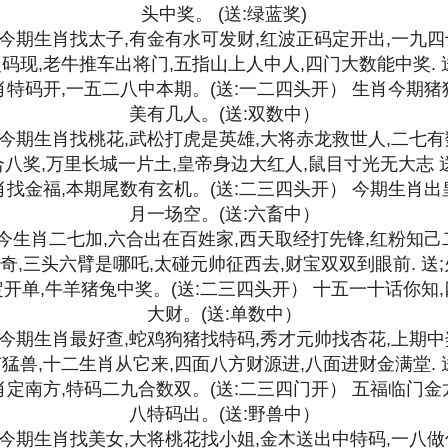
头中奖。 (送:绿蓝奖)
：今期生肖找太子,有金有水可发财,红波正码定开出,一九
码现,老牛推车出将门,五指山上人中人,四门大数能中奖. 
肖特码开,一五二八中本期。(送:一二四头开） 生肖今期猪
美有几人。(送:双数中）
：今期生肖找桃花,武松打虎是英雄,大将赤龙救世人,二七
八奖,万里长城一片土,皇帝身边大红人,鼠目寸光无大志 
肖找金福,本期尾数有玄机。(送:二三四头开） 今期生肖出
月一场空。(送:六畜中）
：今生肖二七加,六合出在百姓家,西天取经打先锋,红粉知己
奇,三头六臂是哪吒,太碰元帅征西去,财宝双双到眼前. 送;
开单,牛羊猪兔中奖。(送:二三四头开） 十五一十话你知
大财。(送:单数中）
：今期生肖最好查,蛇鸡狗猪找特码,秀才元帅找杏花,上期
猛兽,十二生肖从它来,四面八方财源进,八面进财金满堂. 
肖定南方,特码二九合数双。(送:二三四门开） 五福临门金
八特码出。(送:野兽中）
：今期生肖找美女,大将桃花找小姐,金木送出中特码,一八