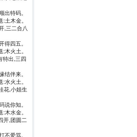
大顺出特码。
送:土木金。
开,三二合八
公开得四五。
送;木火土。
有特出,三四
有缘结伴来。
送:水火土。
桂花,小姐生
得码说你知。
送:木水金。
四开,团圆二
爱打不爱骂。