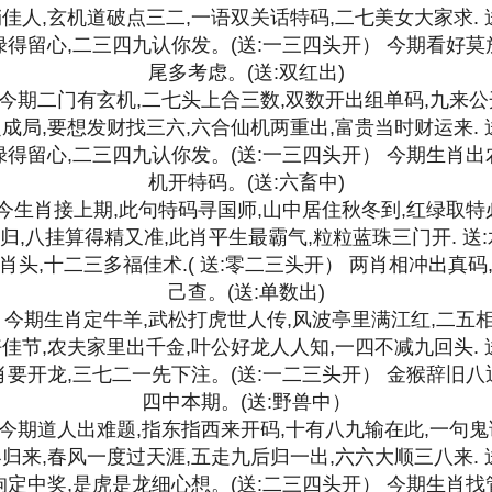
佳人,玄机道破点三二,一语双关话特码,二七美女大家求. 
绿得留心,二三四九认你发。(送:一三四头开） 今期看好莫
尾多考虑。(送:双红出)
：今期二门有玄机,二七头上合三数,双数开出组单码,九来
成局,要想发财找三六,六合仙机两重出,富贵当时财运来. 
绿得留心,二三四九认你发。(送:一三四头开） 今期生肖出
机开特码。(送:六畜中)
：今生肖接上期,此句特码寻国师,山中居住秋冬到,红绿取特
归,八挂算得精又准,此肖平生最霸气,粒粒蓝珠三门开. 送:
肖头,十二三多福佳术.( 送:零二三头开） 两肖相冲出真码
己查。(送:单数出)
：今期生肖定牛羊,武松打虎世人传,风波亭里满江红,二五相
佳节,农夫家里出千金,叶公好龙人人知,一四不减九回头. 
肖要开龙,三七二一先下注。(送:一二三头开） 金猴辞旧八
四中本期。(送:野兽中）
：今期道人出难题,指东指西来开码,十有八九输在此,一句
归来,春风一度过天涯,五走九后归一出,六六大顺三八来. 
狗定中奖,是虎是龙细心想。(送:二三四头开） 今期生肖找