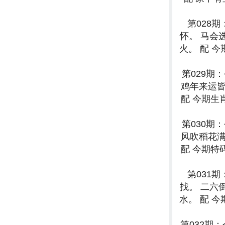
第028
怀。 马会
火。 配 
第029期
鸡年来运皆
配 今期生
第030期
风吹稻花满
配 今期特
第031
找。 二六
水。 配 
第032期