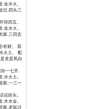
送:金水火。
放过,四头三
公开得四五。
送:金水火。
农家,三四玄
必有财。 双
水火土。 配
,是龙是凤自
加一七开.
送:水火土。
迎新,一三一
鬼话说前头。
送:木水金。
管家,老鼠过