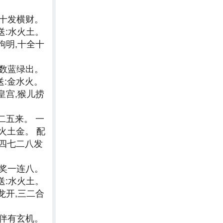
四十发横财。
送:水火土。
狗明,十全十
有数蓝绿出。
送:金水火。
皇宫,猴儿捞
二五来。 一
火土金。 配
,四七二八发
中奖一连八。
送:水火土。
龙开,三二合
做伴有玄机。