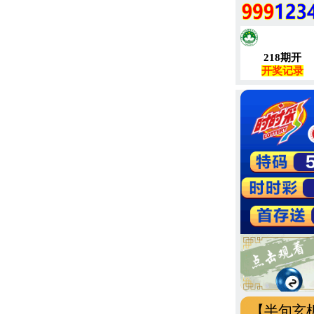
【半句玄机诗