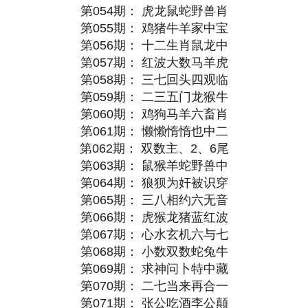
第054期： 虎龙鼠蛇野兽肖
第055期： 鸡猪牛羊家中宝
第056期： 十二生肖鼠龙中
第057期： 红波大数马羊虎
第058期： 三七回头四观临
第059期： 二三五门龙猴牛
第060期： 鸡狗马羊六畜肖
第061期： 懒懒惰惰也中二
第062期： 双数主、2、6尾
第063期： 鼠猴羊蛇野兽中
第064期： 狼狈为奸被识穿
第065期： 三八相约六无音
第066期： 虎猴龙猪蓝红波
第067期： 心水玄机六与七
第068期： 小数双数蛇兔牛
第069期： 求神问卜特中藏
第070期： 二七当来再合一
第071期： 张公吃酒李公颠