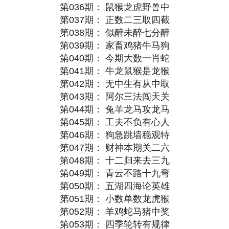
第036期： 鼠猴龙虎野兽中
第037期： 正数二三取四截
第038期： 似醉未醉七分醉
第039期： 家畜鸡猪牛马狗
第040期： 今期大数一肖蛇
第041期： 牛龙鼠猴是龙猴
第042期： 无中生有从中取
第043期： 阿尔三法闯天关
第044期： 兔羊龙马攻龙马
第045期： 工夫不负有心人
第046期： 狗急跳墙稳观特
第047期： 财神本期关二六
第048期： 十二归来去三九
第049期： 青云不路十九弯
第050期： 五湖四海论英雄
第051期： 小数单数龙虎猴
第052期： 羊鸡蛇马猪中奖
第053期： 四季轮转有规律