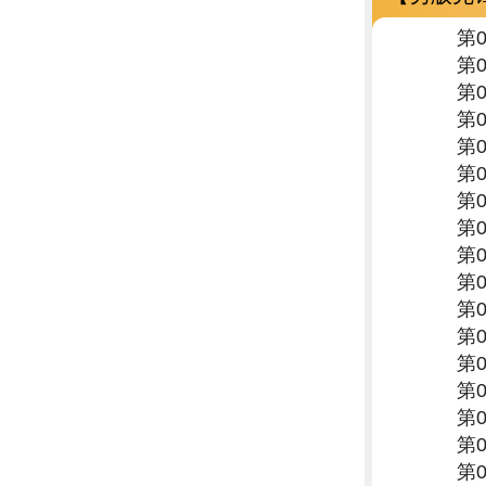
第
第
第
第
第
第
第
第
第
第
第
第
第
第
第
第
第