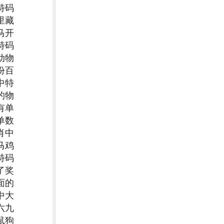
特码
里藏
马开
特码
动物
份百
中特
的物
有单
单数
肖中
马鸡
特码
了奖
面的
中大
六九
鼠狗