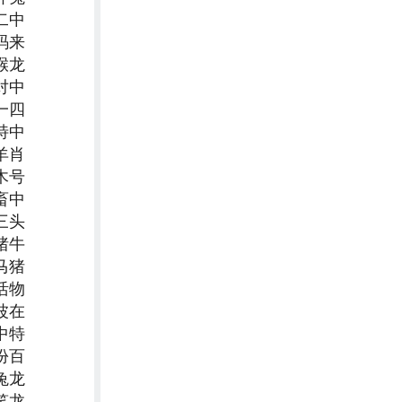
二中
码来
猴龙
对中
一四
特中
羊肖
木号
畜中
三头
猪牛
马猪
活物
波在
中特
份百
兔龙
笑龙