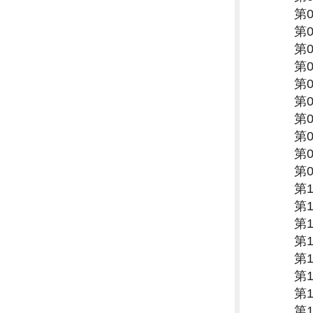
第
第
第
第
第
第
第
第
第
第
第
第
第
第
第
第
第
第