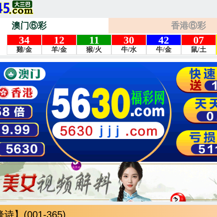
澳门⑥彩
香港⑥彩
】(001-365)