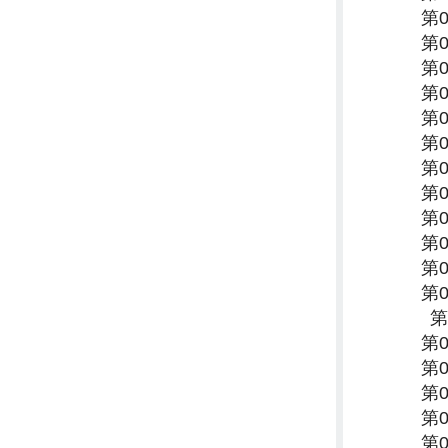
第
第
第
第
第
第
第
第
第
第
第
第
第
第
第
第
第
第