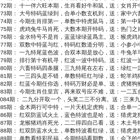
072期： 十一伴六旺本期，生肖看好牛和鼠，送：女肖开
073期： 大号特码蓝绿到，合单小数玄机到，送：家中六
074期： 今期生肖排第一，单数中特虎鼠马，送：第一中
075期： 虎鸡兔牛马肖死，大数本期开特码，送：热门之
076期： 金水特号不是肖，蓝蓝绿绿蓝爲主。送：猴虎鸡
077期： 双数中特蓝与红，特码红数道分明，送：小参小
078期： 一九特尾蓝色波，合双本期是放心，送：牛兔羊
079期： 排行第十有机寻，红波一波中特码。送：红波一
080期： 六畜特码四条腿，三九特尾在左右，送：绿红一
081期： 一三四头是不错，单数特旺红与绿，送：蛇羊鸡
082期： 红蓝今期任你选，特码万财必是单。送：虎猪狗
083期： 今期生肖住皇宫，再来双号应不难，送：一二五
084期： 二九分开取一个，头奖二三不分离。送：三来
085期： 金木两行可中特，一片天机定虎狗，送：合单一
086期： 红双防蓝试火土，蓝色特波也是哈，送：猜虎龙
087期： 龙猴猪鸡肖死光，二二得四自己看，送：木土号
088期： 红双防蓝水火土，单数特波看红绿，送：猜虎龙
089期： 单数看特彩民福，今期特码看期数，送：会飞的