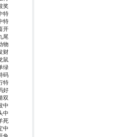
波奖
中特
中特
畜开
九尾
动物
发财
龙鼠
单绿
特码
行特
码好
猜双
波中
头中
羊死
定中
开兔