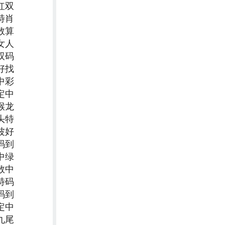
红双
特肖
数算
女人
双码
好找
中彩
定中
猴龙
头特
波好
码到
中绿
数中
特码
码到
定中
九尾